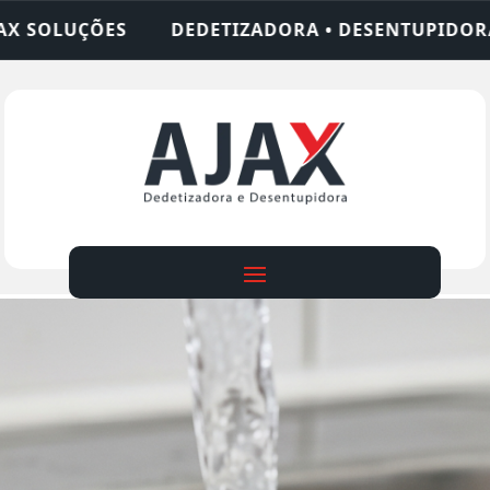
DORA • DESENTUPIDORA • LIMPEZA DE FOSSA • 24