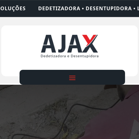
RA • DESENTUPIDORA • LIMPEZA DE FOSSA • 24 H