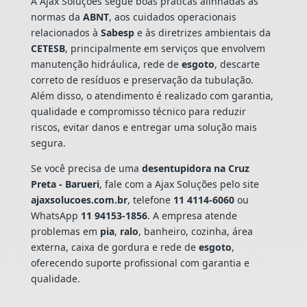
A Ajax Soluções segue boas práticas alinhadas às
normas da
ABNT
, aos cuidados operacionais
relacionados à
Sabesp
e às diretrizes ambientais da
CETESB
, principalmente em serviços que envolvem
manutenção hidráulica, rede de
esgoto
, descarte
correto de resíduos e preservação da tubulação.
Além disso, o atendimento é realizado com garantia,
qualidade e compromisso técnico para reduzir
riscos, evitar danos e entregar uma solução mais
segura.
Se você precisa de uma
desentupidora na Cruz
Preta - Barueri
, fale com a Ajax Soluções pelo site
ajaxsolucoes.com.br
, telefone
11 4114-6060
ou
WhatsApp
11 94153-1856
. A empresa atende
problemas em
pia
,
ralo
, banheiro, cozinha, área
externa, caixa de gordura e rede de
esgoto
,
oferecendo suporte profissional com garantia e
qualidade.