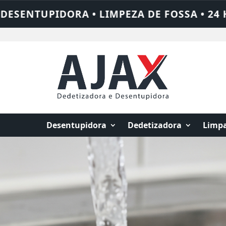
 HORAS • CHAME QUEM RESOLVE: AJAX SOL
Desentupidora
Dedetizadora
Limpa