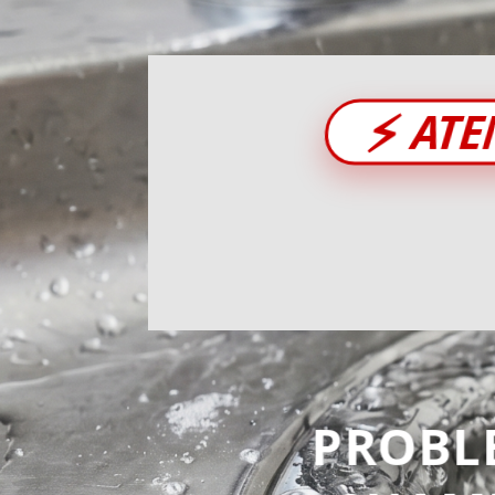
⚡
ATE
PROBL