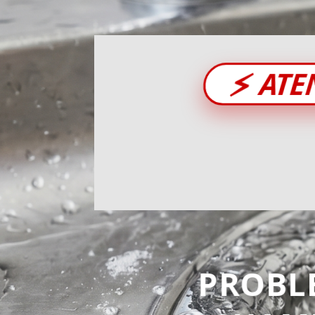
⚡
ATE
PROBL