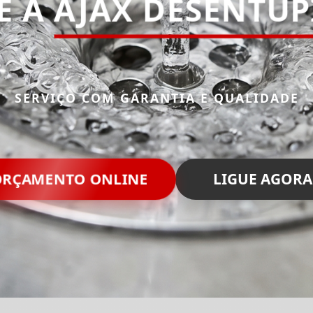
E A
AJAX DESENTU
SERVIÇO COM GARANTIA E QUALIDADE
ORÇAMENTO ONLINE
LIGUE AGORA