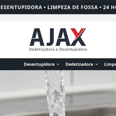
24 HORAS • CHAME QUEM RESOLVE: AJAX S
Desentupidora
Dedetizadora
Limpa