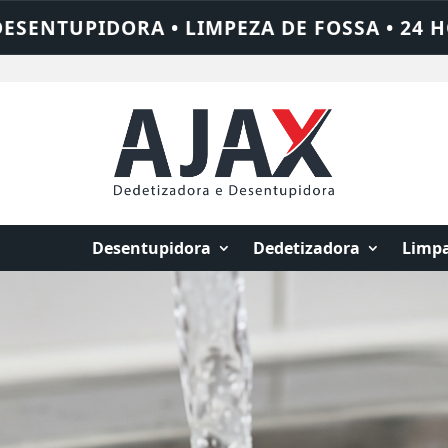
 24 HORAS • CHAME QUEM RESOLVE: AJAX 
Desentupidora
Dedetizadora
Limpa