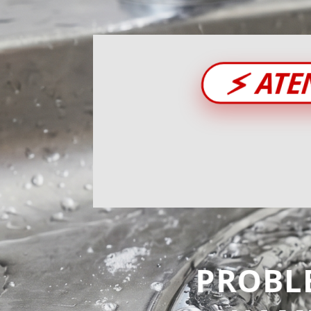
⚡
ATE
PROBL