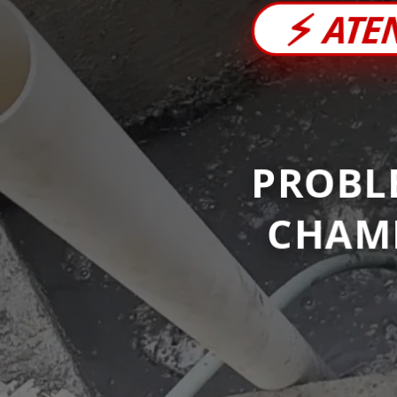
⚡
ATE
PROBL
CHAM