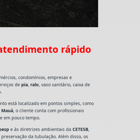
atendimento rápido
omércios, condomínios, empresas e
erviços de
pia
,
ralo
, vaso sanitário, caixa de
.
mento está localizado em pontos simples, como
- Mauá
, o cliente conta com profissionais
lte em pouco tempo.
besp
e às diretrizes ambientais da
CETESB
,
e preservação da tubulação. Além disso, os