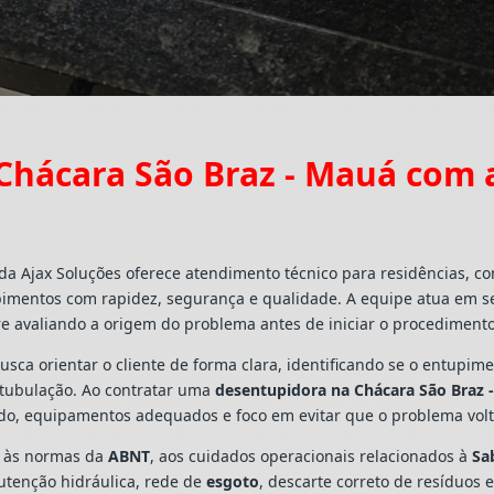
Chácara São Braz - Mauá com 
da Ajax Soluções oferece atendimento técnico para residências, c
pimentos com rapidez, segurança e qualidade. A equipe atua em s
e avaliando a origem do problema antes de iniciar o procedimento
busca orientar o cliente de forma clara, identificando se o entupi
a tubulação. Ao contratar uma
desentupidora na Chácara São Braz 
ado, equipamentos adequados e foco em evitar que o problema vo
s às normas da
ABNT
, aos cuidados operacionais relacionados à
Sa
utenção hidráulica, rede de
esgoto
, descarte correto de resíduos 