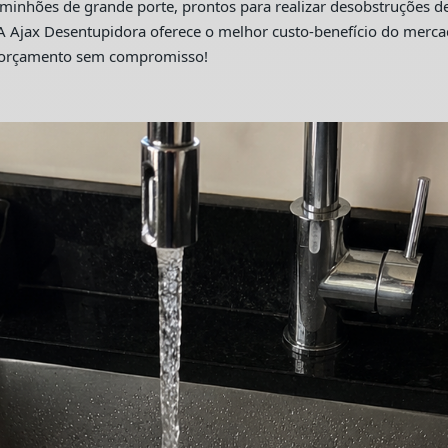
hões de grande porte, prontos para realizar desobstruções de 
A Ajax Desentupidora oferece o melhor custo-benefício do merc
m orçamento sem compromisso!