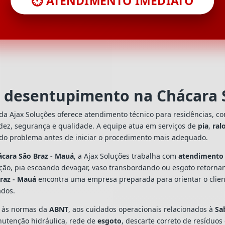
⏱️ ATENDIMENTO IMEDIATO
m desentupimento na Chácara 
da Ajax Soluções oferece atendimento técnico para residências, c
dez, segurança e qualidade. A equipe atua em serviços de
pia
,
ral
 do problema antes de iniciar o procedimento mais adequado.
ácara São Braz - Mauá
, a Ajax Soluções trabalha com
atendimento
ação, pia escoando devagar, vaso transbordando ou esgoto retorn
raz - Mauá
encontra uma empresa preparada para orientar o client
ados.
s às normas da
ABNT
, aos cuidados operacionais relacionados à
Sa
utenção hidráulica, rede de
esgoto
, descarte correto de resíduos