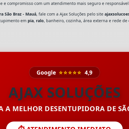
dade e compromisso com um atendimento mais seguro e responsável
ra São Braz - Mauá
, fale com a Ajax Soluções pelo site
ajaxsolucoe
ntupimento em
pia
,
ralo
, banheiro, cozinha, área externa e rede de
Google
⭐⭐⭐⭐⭐
4,9
AJAX SOLUÇÕES
TA A MELHOR DESENTUPIDORA DE S