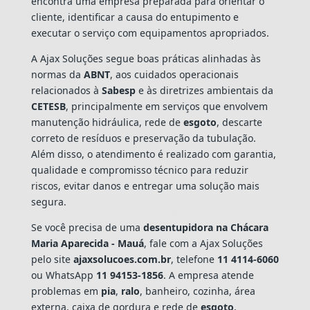
encontra uma empresa preparada para orientar o
cliente, identificar a causa do entupimento e
executar o serviço com equipamentos apropriados.
A Ajax Soluções segue boas práticas alinhadas às
normas da
ABNT
, aos cuidados operacionais
relacionados à
Sabesp
e às diretrizes ambientais da
CETESB
, principalmente em serviços que envolvem
manutenção hidráulica, rede de
esgoto
, descarte
correto de resíduos e preservação da tubulação.
Além disso, o atendimento é realizado com garantia,
qualidade e compromisso técnico para reduzir
riscos, evitar danos e entregar uma solução mais
segura.
Se você precisa de uma
desentupidora na Chácara
Maria Aparecida - Mauá
, fale com a Ajax Soluções
pelo site
ajaxsolucoes.com.br
, telefone
11 4114-6060
ou WhatsApp
11 94153-1856
. A empresa atende
problemas em
pia
,
ralo
, banheiro, cozinha, área
externa, caixa de gordura e rede de
esgoto
,