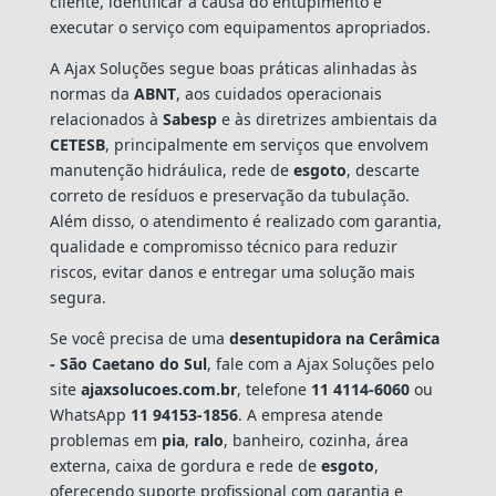
cliente, identificar a causa do entupimento e
executar o serviço com equipamentos apropriados.
A Ajax Soluções segue boas práticas alinhadas às
normas da
ABNT
, aos cuidados operacionais
relacionados à
Sabesp
e às diretrizes ambientais da
CETESB
, principalmente em serviços que envolvem
manutenção hidráulica, rede de
esgoto
, descarte
correto de resíduos e preservação da tubulação.
Além disso, o atendimento é realizado com garantia,
qualidade e compromisso técnico para reduzir
riscos, evitar danos e entregar uma solução mais
segura.
Se você precisa de uma
desentupidora na Cerâmica
- São Caetano do Sul
, fale com a Ajax Soluções pelo
site
ajaxsolucoes.com.br
, telefone
11 4114-6060
ou
WhatsApp
11 94153-1856
. A empresa atende
problemas em
pia
,
ralo
, banheiro, cozinha, área
externa, caixa de gordura e rede de
esgoto
,
oferecendo suporte profissional com garantia e