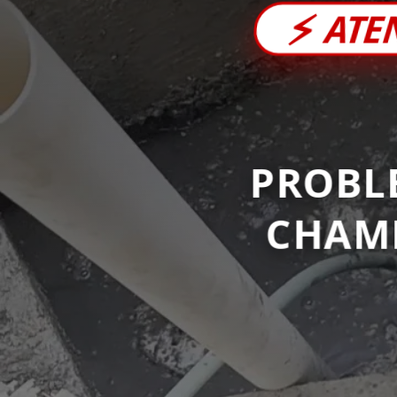
⚡
ATE
PROBL
CHAM