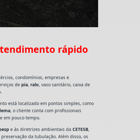
tendimento rápido
mércios, condomínios, empresas e
erviços de
pia
,
ralo
, vaso sanitário, caixa de
.
mento está localizado em pontos simples, como
adema
, o cliente conta com profissionais
lte em pouco tempo.
besp
e às diretrizes ambientais da
CETESB
,
e preservação da tubulação. Além disso, os