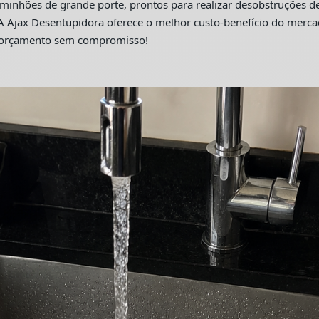
hões de grande porte, prontos para realizar desobstruções de 
A Ajax Desentupidora oferece o melhor custo-benefício do merc
m orçamento sem compromisso!