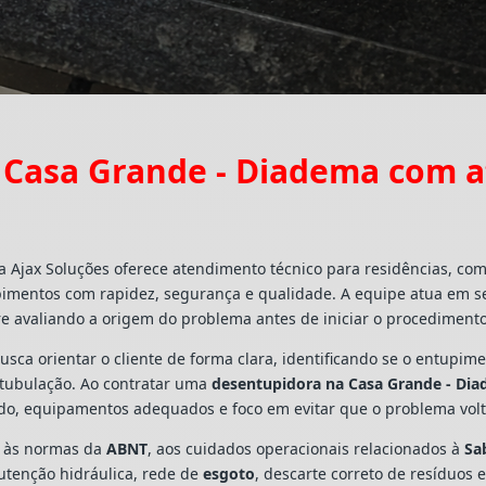
 Casa Grande - Diadema com a
 Ajax Soluções oferece atendimento técnico para residências, co
pimentos com rapidez, segurança e qualidade. A equipe atua em s
e avaliando a origem do problema antes de iniciar o procedimento
busca orientar o cliente de forma clara, identificando se o entupi
a tubulação. Ao contratar uma
desentupidora na Casa Grande - Di
ado, equipamentos adequados e foco em evitar que o problema vo
s às normas da
ABNT
, aos cuidados operacionais relacionados à
Sa
utenção hidráulica, rede de
esgoto
, descarte correto de resíduos 