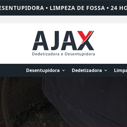
A • 24 HORAS • CHAME QUEM RESOLVE: AJ
Desentupidora
Dedetizadora
Limpa