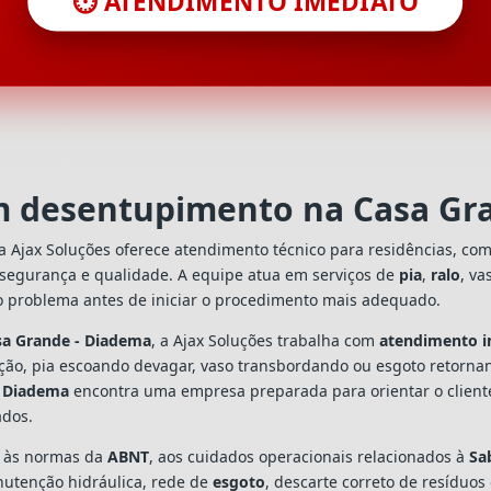
⏱️ ATENDIMENTO IMEDIATO
em desentupimento na Casa Gr
 Ajax Soluções oferece atendimento técnico para residências, co
 segurança e qualidade. A equipe atua em serviços de
pia
,
ralo
, va
o problema antes de iniciar o procedimento mais adequado.
sa Grande - Diadema
, a Ajax Soluções trabalha com
atendimento i
ação, pia escoando devagar, vaso transbordando ou esgoto retorn
- Diadema
encontra uma empresa preparada para orientar o cliente
ados.
s às normas da
ABNT
, aos cuidados operacionais relacionados à
Sa
utenção hidráulica, rede de
esgoto
, descarte correto de resíduos