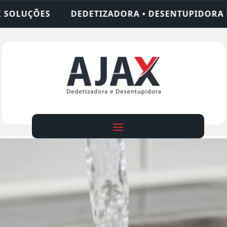
ZADORA • DESENTUPIDORA • LIMPEZA DE FOSSA • 