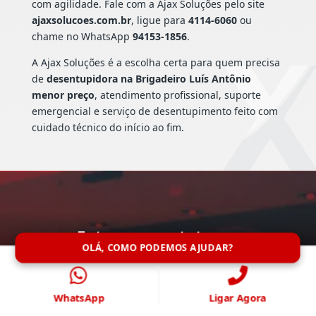
com agilidade. Fale com a Ajax Soluções pelo site
ajaxsolucoes.com.br
, ligue para
4114-6060
ou
chame no WhatsApp
94153-1856
.
A Ajax Soluções é a escolha certa para quem precisa
de
desentupidora na Brigadeiro Luís Antônio
menor preço
, atendimento profissional, suporte
emergencial e serviço de desentupimento feito com
cuidado técnico do início ao fim.
Entre em contato conosco
agora!
OLÁ, COMO PODEMOS AJUDAR?
Fale conosco via Whatsapp, e garanta
agilidade no atendimento
WhatsApp
Ligar Agora
Falar Agora