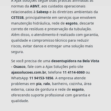
A Ajax Soluções segue boas práticas alinhadas às
normas da
ABNT
, aos cuidados operacionais
relacionados à
Sabesp
e às diretrizes ambientais da
CETESB
, principalmente em serviços que envolvem
manutenção hidráulica, rede de
esgoto
, descarte
correto de resíduos e preservação da tubulação.
Além disso, o atendimento é realizado com garantia,
qualidade e compromisso técnico para reduzir
riscos, evitar danos e entregar uma solução mais
segura.
Se você precisa de uma
desentupidora na Bela Vista
- Osasco
, fale com a Ajax Soluções pelo site
ajaxsolucoes.com.br
, telefone
11 4114-6060
ou
WhatsApp
11 94153-1856
. A empresa atende
problemas em
pia
,
ralo
, banheiro, cozinha, área
externa, caixa de gordura e rede de
esgoto
,
oferecendo suporte profissional com garantia e
qualidade.