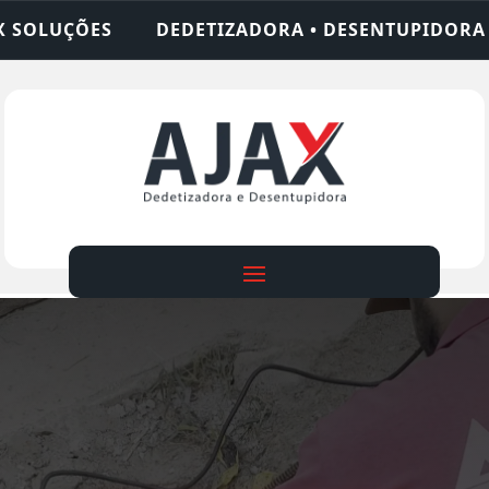
ADORA • DESENTUPIDORA • LIMPEZA DE FOSSA • 2