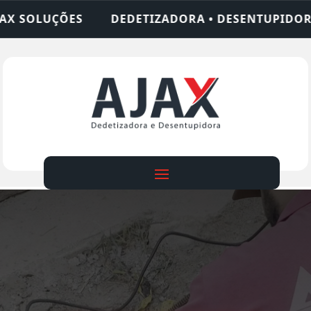
IZADORA • DESENTUPIDORA • LIMPEZA DE FOSSA •