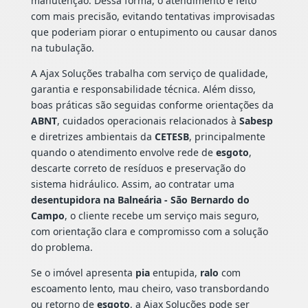
manutenção. Dessa forma, o atendimento é feito
com mais precisão, evitando tentativas improvisadas
que poderiam piorar o entupimento ou causar danos
na tubulação.
A Ajax Soluções trabalha com serviço de qualidade,
garantia e responsabilidade técnica. Além disso,
boas práticas são seguidas conforme orientações da
ABNT
, cuidados operacionais relacionados à
Sabesp
e diretrizes ambientais da
CETESB
, principalmente
quando o atendimento envolve rede de
esgoto
,
descarte correto de resíduos e preservação do
sistema hidráulico. Assim, ao contratar uma
desentupidora na Balneária - São Bernardo do
Campo
, o cliente recebe um serviço mais seguro,
com orientação clara e compromisso com a solução
do problema.
Se o imóvel apresenta
pia
entupida,
ralo
com
escoamento lento, mau cheiro, vaso transbordando
ou retorno de
esgoto
, a Ajax Soluções pode ser