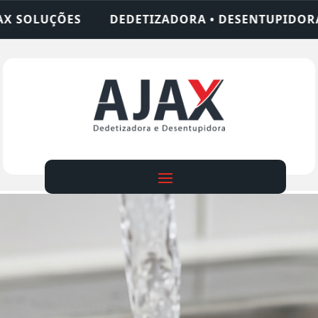
ZADORA • DESENTUPIDORA • LIMPEZA DE FOSSA • 