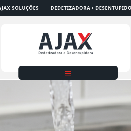
IZADORA • DESENTUPIDORA • LIMPEZA DE FOSSA •