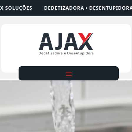
ORA • DESENTUPIDORA • LIMPEZA DE FOSSA • 24 