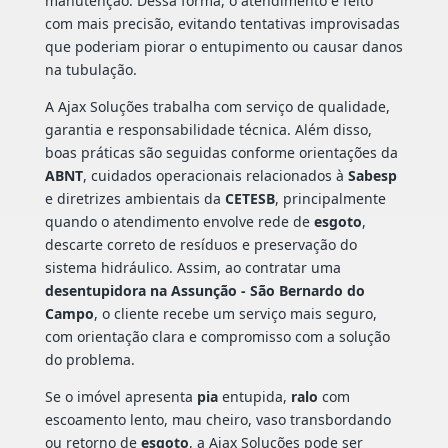
manutenção. Dessa forma, o atendimento é feito
com mais precisão, evitando tentativas improvisadas
que poderiam piorar o entupimento ou causar danos
na tubulação.
A Ajax Soluções trabalha com serviço de qualidade,
garantia e responsabilidade técnica. Além disso,
boas práticas são seguidas conforme orientações da
ABNT
, cuidados operacionais relacionados à
Sabesp
e diretrizes ambientais da
CETESB
, principalmente
quando o atendimento envolve rede de
esgoto
,
descarte correto de resíduos e preservação do
sistema hidráulico. Assim, ao contratar uma
desentupidora na Assunção - São Bernardo do
Campo
, o cliente recebe um serviço mais seguro,
com orientação clara e compromisso com a solução
do problema.
Se o imóvel apresenta
pia
entupida,
ralo
com
escoamento lento, mau cheiro, vaso transbordando
ou retorno de
esgoto
, a Ajax Soluções pode ser