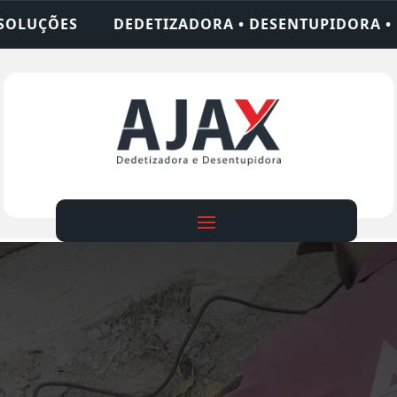
DORA • DESENTUPIDORA • LIMPEZA DE FOSSA • 24