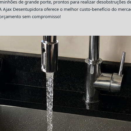
hões de grande porte, prontos para realizar desobstruções de 
A Ajax Desentupidora oferece o melhor custo-benefício do merc
m orçamento sem compromisso!