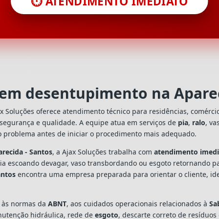
⏱️ ATENDIMENTO IMEDIATO
a em desentupimento na Aparec
x Soluções oferece atendimento técnico para residências, comérc
 segurança e qualidade. A equipe atua em serviços de
pia
,
ralo
, va
o problema antes de iniciar o procedimento mais adequado.
recida - Santos
, a Ajax Soluções trabalha com
atendimento imed
 pia escoando devagar, vaso transbordando ou esgoto retornando p
antos
encontra uma empresa preparada para orientar o cliente, ide
s às normas da
ABNT
, aos cuidados operacionais relacionados à
Sa
utenção hidráulica, rede de
esgoto
, descarte correto de resíduos