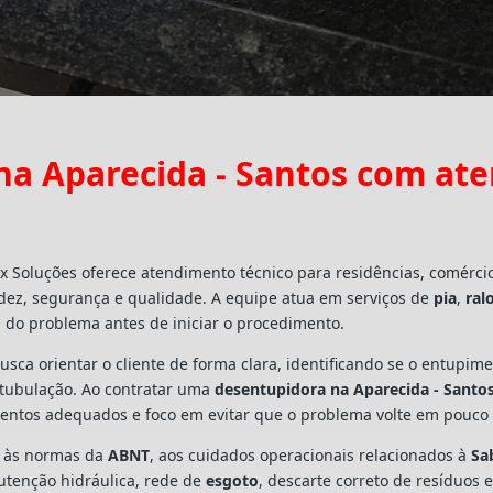
a Aparecida - Santos com at
x Soluções oferece atendimento técnico para residências, comérc
dez, segurança e qualidade. A equipe atua em serviços de
pia
,
ral
 do problema antes de iniciar o procedimento.
busca orientar o cliente de forma clara, identificando se o entupi
a tubulação. Ao contratar uma
desentupidora na Aparecida - Santo
mentos adequados e foco em evitar que o problema volte em pouco
s às normas da
ABNT
, aos cuidados operacionais relacionados à
Sa
utenção hidráulica, rede de
esgoto
, descarte correto de resíduos 