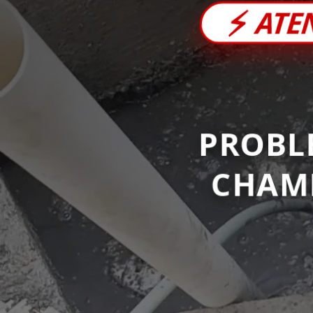
⚡
ATE
PROBL
CHAM