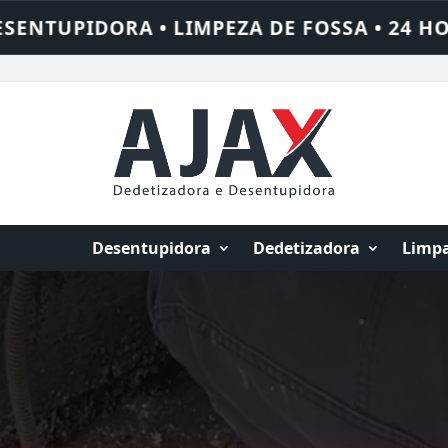
A • 24 HORAS • CHAME QUEM RESOLVE: AJ
Desentupidora
Dedetizadora
Limpa