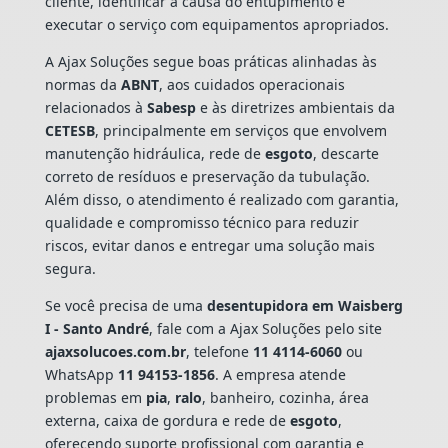
cliente, identificar a causa do entupimento e
executar o serviço com equipamentos apropriados.
A Ajax Soluções segue boas práticas alinhadas às
normas da
ABNT
, aos cuidados operacionais
relacionados à
Sabesp
e às diretrizes ambientais da
CETESB
, principalmente em serviços que envolvem
manutenção hidráulica, rede de
esgoto
, descarte
correto de resíduos e preservação da tubulação.
Além disso, o atendimento é realizado com garantia,
qualidade e compromisso técnico para reduzir
riscos, evitar danos e entregar uma solução mais
segura.
Se você precisa de uma
desentupidora em Waisberg
I - Santo André
, fale com a Ajax Soluções pelo site
ajaxsolucoes.com.br
, telefone
11 4114-6060
ou
WhatsApp
11 94153-1856
. A empresa atende
problemas em
pia
,
ralo
, banheiro, cozinha, área
externa, caixa de gordura e rede de
esgoto
,
oferecendo suporte profissional com garantia e