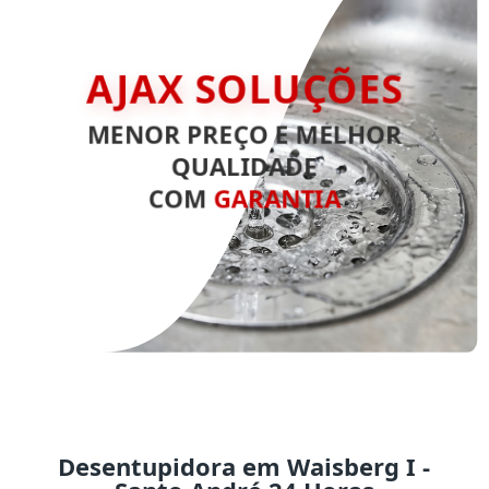
AJAX SOLUÇÕES
MENOR PREÇO E MELHOR
QUALIDADE
COM
GARANTIA
Desentupidora em Waisberg I -