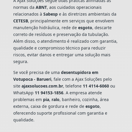
A Ajax Soluções segue boas práticas alinhadas às
normas da
ABNT
, aos cuidados operacionais
relacionados à
Sabesp
e às diretrizes ambientais da
CETESB
, principalmente em serviços que envolvem
manutenção hidráulica, rede de
esgoto
, descarte
correto de resíduos e preservação da tubulação.
Além disso, o atendimento é realizado com garantia,
qualidade e compromisso técnico para reduzir
riscos, evitar danos e entregar uma solução mais
segura.
Se você precisa de uma
desentupidora em
Votupoca - Barueri
, fale com a Ajax Soluções pelo
site
ajaxsolucoes.com.br
, telefone
11 4114-6060
ou
WhatsApp
11 94153-1856
. A empresa atende
problemas em
pia
,
ralo
, banheiro, cozinha, área
externa, caixa de gordura e rede de
esgoto
,
oferecendo suporte profissional com garantia e
qualidade.