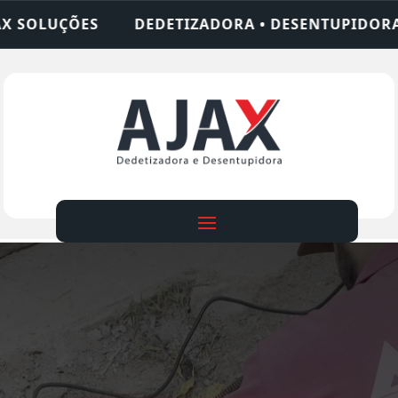
ZADORA • DESENTUPIDORA • LIMPEZA DE FOSSA • 