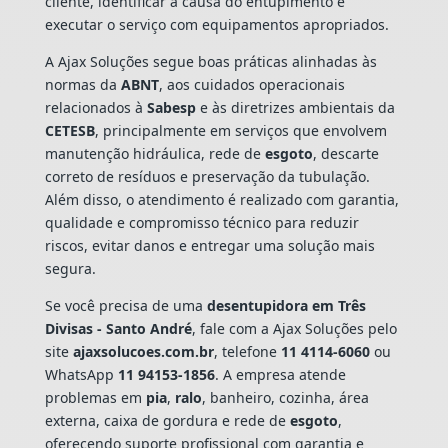
cliente, identificar a causa do entupimento e
executar o serviço com equipamentos apropriados.
A Ajax Soluções segue boas práticas alinhadas às
normas da
ABNT
, aos cuidados operacionais
relacionados à
Sabesp
e às diretrizes ambientais da
CETESB
, principalmente em serviços que envolvem
manutenção hidráulica, rede de
esgoto
, descarte
correto de resíduos e preservação da tubulação.
Além disso, o atendimento é realizado com garantia,
qualidade e compromisso técnico para reduzir
riscos, evitar danos e entregar uma solução mais
segura.
Se você precisa de uma
desentupidora em Três
Divisas - Santo André
, fale com a Ajax Soluções pelo
site
ajaxsolucoes.com.br
, telefone
11 4114-6060
ou
WhatsApp
11 94153-1856
. A empresa atende
problemas em
pia
,
ralo
, banheiro, cozinha, área
externa, caixa de gordura e rede de
esgoto
,
oferecendo suporte profissional com garantia e