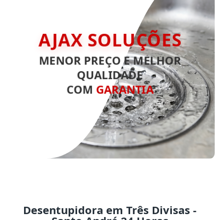
AJAX SOLUÇÕES
MENOR PREÇO E MELHOR
QUALIDADE
COM
GARANTIA
Desentupidora em Três Divisas -