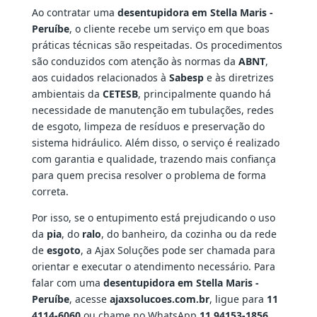
Ao contratar uma
desentupidora em Stella Maris -
Peruíbe
, o cliente recebe um serviço em que boas
práticas técnicas são respeitadas. Os procedimentos
são conduzidos com atenção às normas da
ABNT
,
aos cuidados relacionados à
Sabesp
e às diretrizes
ambientais da
CETESB
, principalmente quando há
necessidade de manutenção em tubulações, redes
de esgoto, limpeza de resíduos e preservação do
sistema hidráulico. Além disso, o serviço é realizado
com garantia e qualidade, trazendo mais confiança
para quem precisa resolver o problema de forma
correta.
Por isso, se o entupimento está prejudicando o uso
da
pia
, do
ralo
, do banheiro, da cozinha ou da rede
de
esgoto
, a Ajax Soluções pode ser chamada para
orientar e executar o atendimento necessário. Para
falar com uma
desentupidora em Stella Maris -
Peruíbe
, acesse
ajaxsolucoes.com.br
, ligue para
11
4114-6060
ou chame no WhatsApp
11 94153-1856
.