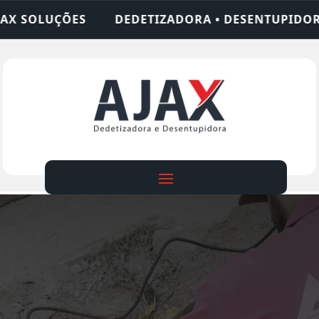
IZADORA • DESENTUPIDORA • LIMPEZA DE FOSSA •