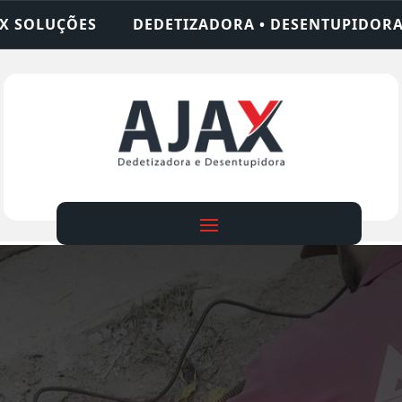
ADORA • DESENTUPIDORA • LIMPEZA DE FOSSA • 2