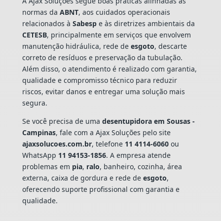
A Ajax Soluções segue boas práticas alinhadas às
normas da
ABNT
, aos cuidados operacionais
relacionados à
Sabesp
e às diretrizes ambientais da
CETESB
, principalmente em serviços que envolvem
manutenção hidráulica, rede de
esgoto
, descarte
correto de resíduos e preservação da tubulação.
Além disso, o atendimento é realizado com garantia,
qualidade e compromisso técnico para reduzir
riscos, evitar danos e entregar uma solução mais
segura.
Se você precisa de uma
desentupidora em Sousas -
Campinas
, fale com a Ajax Soluções pelo site
ajaxsolucoes.com.br
, telefone
11 4114-6060
ou
WhatsApp
11 94153-1856
. A empresa atende
problemas em
pia
,
ralo
, banheiro, cozinha, área
externa, caixa de gordura e rede de
esgoto
,
oferecendo suporte profissional com garantia e
qualidade.