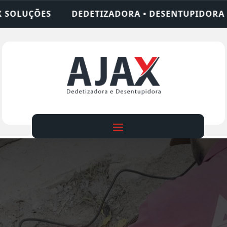
ZADORA • DESENTUPIDORA • LIMPEZA DE FOSSA • 