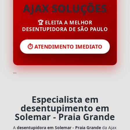
AJAX SOLUÇÕES
🏆 ELEITA A MELHOR
DESENTUPIDORA DE SÃO PAULO
⏱️ ATENDIMENTO IMEDIATO
```
Especialista em
desentupimento em
Solemar - Praia Grande
A
desentupidora em Solemar - Praia Grande
da Ajax