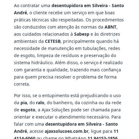
Ao contratar uma
desentupidora em Silveira - Santo
André
, o cliente recebe um serviço em que boas
práticas técnicas são respeitadas. Os procedimentos
são conduzidos com atenção às normas da
ABNT
,
aos cuidados relacionados à
Sabesp
e às diretrizes
ambientais da
CETESB
, principalmente quando há
necessidade de manutenção em tubulações, redes
de esgoto, limpeza de resíduos e preservação do
sistema hidráulico. Além disso, o serviço é realizado
com garantia e qualidade, trazendo mais confiança
para quem precisa resolver o problema de forma
correta.
Por isso, se o entupimento está prejudicando o uso
da
pia
, do
ralo
, do banheiro, da cozinha ou da rede
de
esgoto
, a Ajax Soluções pode ser chamada para
orientar e executar o atendimento necessário. Para
falar com uma
desentupidora em Silveira - Santo
André
, acesse
ajaxsolucoes.com.br
, ligue para
11
4114-6060
ou chame no WhatsApp
11 94153-1856
.