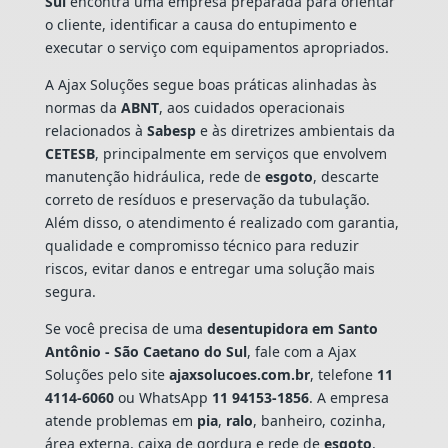
Sul
encontra uma empresa preparada para orientar
o cliente, identificar a causa do entupimento e
executar o serviço com equipamentos apropriados.
A Ajax Soluções segue boas práticas alinhadas às
normas da
ABNT
, aos cuidados operacionais
relacionados à
Sabesp
e às diretrizes ambientais da
CETESB
, principalmente em serviços que envolvem
manutenção hidráulica, rede de
esgoto
, descarte
correto de resíduos e preservação da tubulação.
Além disso, o atendimento é realizado com garantia,
qualidade e compromisso técnico para reduzir
riscos, evitar danos e entregar uma solução mais
segura.
Se você precisa de uma
desentupidora em Santo
Antônio - São Caetano do Sul
, fale com a Ajax
Soluções pelo site
ajaxsolucoes.com.br
, telefone
11
4114-6060
ou WhatsApp
11 94153-1856
. A empresa
atende problemas em
pia
,
ralo
, banheiro, cozinha,
área externa, caixa de gordura e rede de
esgoto
,