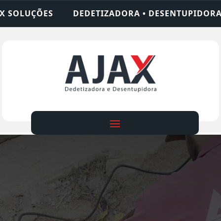
IZADORA • DESENTUPIDORA • LIMPEZA DE FOSSA •