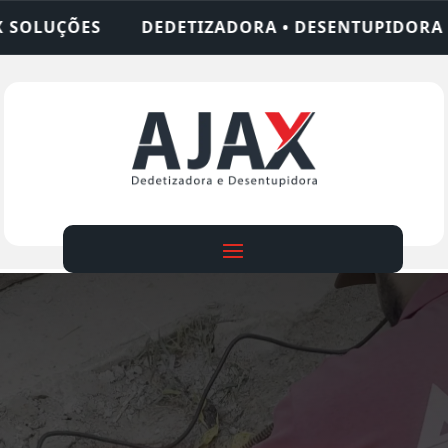
IZADORA • DESENTUPIDORA • LIMPEZA DE FOSSA •