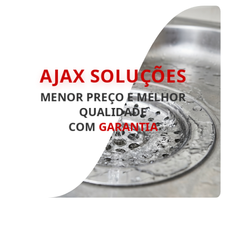
AJAX SOLUÇÕES
MENOR PREÇO E MELHOR
QUALIDADE
COM
GARANTIA