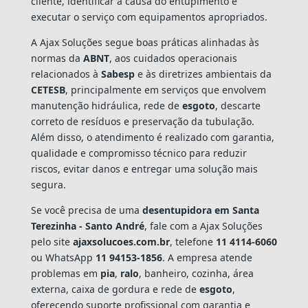
cliente, identificar a causa do entupimento e
executar o serviço com equipamentos apropriados.
A Ajax Soluções segue boas práticas alinhadas às
normas da
ABNT
, aos cuidados operacionais
relacionados à
Sabesp
e às diretrizes ambientais da
CETESB
, principalmente em serviços que envolvem
manutenção hidráulica, rede de
esgoto
, descarte
correto de resíduos e preservação da tubulação.
Além disso, o atendimento é realizado com garantia,
qualidade e compromisso técnico para reduzir
riscos, evitar danos e entregar uma solução mais
segura.
Se você precisa de uma
desentupidora em Santa
Terezinha - Santo André
, fale com a Ajax Soluções
pelo site
ajaxsolucoes.com.br
, telefone
11 4114-6060
ou WhatsApp
11 94153-1856
. A empresa atende
problemas em
pia
,
ralo
, banheiro, cozinha, área
externa, caixa de gordura e rede de
esgoto
,
oferecendo suporte profissional com garantia e