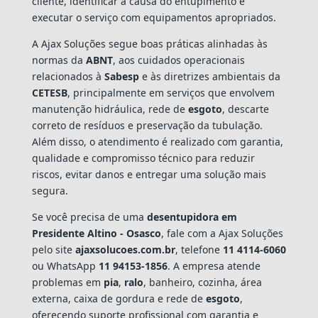
cliente, identificar a causa do entupimento e
executar o serviço com equipamentos apropriados.
A Ajax Soluções segue boas práticas alinhadas às
normas da
ABNT
, aos cuidados operacionais
relacionados à
Sabesp
e às diretrizes ambientais da
CETESB
, principalmente em serviços que envolvem
manutenção hidráulica, rede de
esgoto
, descarte
correto de resíduos e preservação da tubulação.
Além disso, o atendimento é realizado com garantia,
qualidade e compromisso técnico para reduzir
riscos, evitar danos e entregar uma solução mais
segura.
Se você precisa de uma
desentupidora em
Presidente Altino - Osasco
, fale com a Ajax Soluções
pelo site
ajaxsolucoes.com.br
, telefone
11 4114-6060
ou WhatsApp
11 94153-1856
. A empresa atende
problemas em
pia
,
ralo
, banheiro, cozinha, área
externa, caixa de gordura e rede de
esgoto
,
oferecendo suporte profissional com garantia e