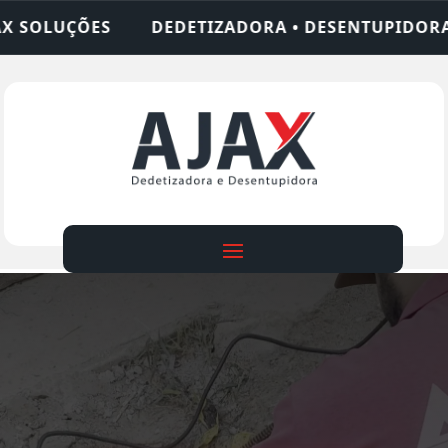
IZADORA • DESENTUPIDORA • LIMPEZA DE FOSSA •