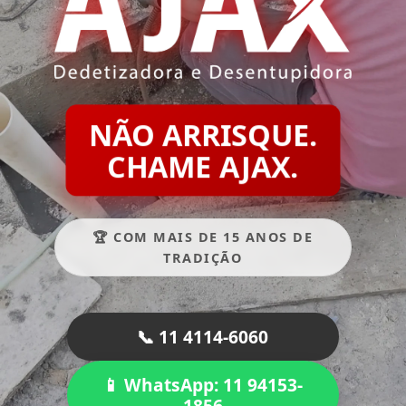
NÃO ARRISQUE.
CHAME AJAX.
🏆 COM MAIS DE 15 ANOS DE
TRADIÇÃO
📞 11 4114-6060
📱 WhatsApp: 11 94153-
1856