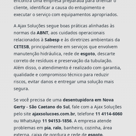
encontra uma empresa preparada para orientar o
cliente, identificar a causa do entupimento e
executar o serviço com equipamentos apropriados.
A Ajax Soluções segue boas práticas alinhadas às
normas da
ABNT
, aos cuidados operacionais
relacionados à
Sabesp
e às diretrizes ambientais da
CETESB
, principalmente em serviços que envolvem
manutenção hidráulica, rede de
esgoto
, descarte
correto de resíduos e preservação da tubulação.
Além disso, o atendimento é realizado com garantia,
qualidade e compromisso técnico para reduzir
riscos, evitar danos e entregar uma solução mais
segura.
Se você precisa de uma
desentupidora em Nova
Gerty - São Caetano do Sul
, fale com a Ajax Soluções
pelo site
ajaxsolucoes.com.br
, telefone
11 4114-6060
ou WhatsApp
11 94153-1856
. A empresa atende
problemas em
pia
,
ralo
, banheiro, cozinha, área
externa, caixa de gordura e rede de
esgoto
,