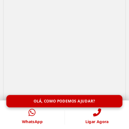
OLÁ, COMO PODEMOS AJUDAR?
Limpeza de Caixa de Água
WhatsApp
Ligar Agora