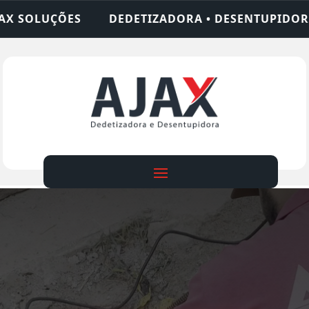
IZADORA • DESENTUPIDORA • LIMPEZA DE FOSSA •