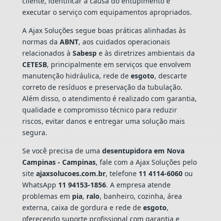
cliente, identificar a causa do entupimento e
executar o serviço com equipamentos apropriados.
A Ajax Soluções segue boas práticas alinhadas às
normas da
ABNT
, aos cuidados operacionais
relacionados à
Sabesp
e às diretrizes ambientais da
CETESB
, principalmente em serviços que envolvem
manutenção hidráulica, rede de
esgoto
, descarte
correto de resíduos e preservação da tubulação.
Além disso, o atendimento é realizado com garantia,
qualidade e compromisso técnico para reduzir
riscos, evitar danos e entregar uma solução mais
segura.
Se você precisa de uma
desentupidora em Nova
Campinas - Campinas
, fale com a Ajax Soluções pelo
site
ajaxsolucoes.com.br
, telefone
11 4114-6060
ou
WhatsApp
11 94153-1856
. A empresa atende
problemas em
pia
,
ralo
, banheiro, cozinha, área
externa, caixa de gordura e rede de
esgoto
,
oferecendo suporte profissional com garantia e