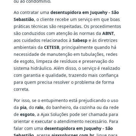
ou ao condomínio.
Ao contratar uma
desentupidora em Juquehy - São
Sebastião
, o cliente recebe um serviço em que boas
práticas técnicas são respeitadas. Os procedimentos
são conduzidos com atenção às normas da
ABNT
,
aos cuidados relacionados à
Sabesp
e às diretrizes
ambientais da
CETESB
, principalmente quando há
necessidade de manutenção em tubulações, redes
de esgoto, limpeza de resíduos e preservação do
sistema hidráulico. Além disso, o serviço é realizado
com garantia e qualidade, trazendo mais confiança
para quem precisa resolver o problema de forma
correta.
Por isso, se o entupimento está prejudicando o uso
da
pia
, do
ralo
, do banheiro, da cozinha ou da rede
de
esgoto
, a Ajax Soluções pode ser chamada para
orientar e executar o atendimento necessário. Para
falar com uma
desentupidora em Juquehy - São
Sebastião
, acesse
ajaxsolucoes.com.br
, ligue para