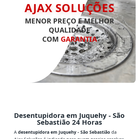
AJAX SOLUÇÕES
MENOR PREÇO E MELHOR
QUALIDADE
COM
GARANTIA
Desentupidora em Juquehy - São
Sebastião 24 Horas
A
desentupidora em Juquehy - São Sebastião
da