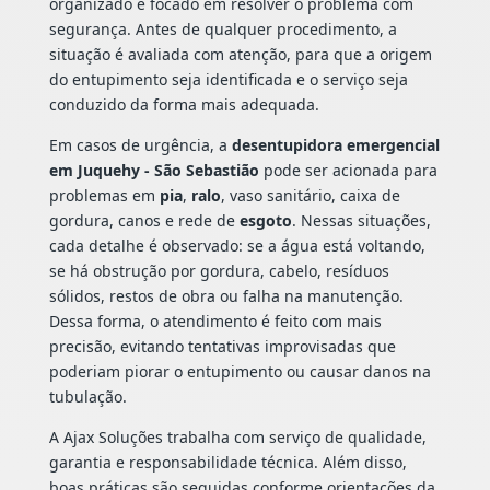
organizado e focado em resolver o problema com
segurança. Antes de qualquer procedimento, a
situação é avaliada com atenção, para que a origem
do entupimento seja identificada e o serviço seja
conduzido da forma mais adequada.
Em casos de urgência, a
desentupidora emergencial
em Juquehy - São Sebastião
pode ser acionada para
problemas em
pia
,
ralo
, vaso sanitário, caixa de
gordura, canos e rede de
esgoto
. Nessas situações,
cada detalhe é observado: se a água está voltando,
se há obstrução por gordura, cabelo, resíduos
sólidos, restos de obra ou falha na manutenção.
Dessa forma, o atendimento é feito com mais
precisão, evitando tentativas improvisadas que
poderiam piorar o entupimento ou causar danos na
tubulação.
A Ajax Soluções trabalha com serviço de qualidade,
garantia e responsabilidade técnica. Além disso,
boas práticas são seguidas conforme orientações da