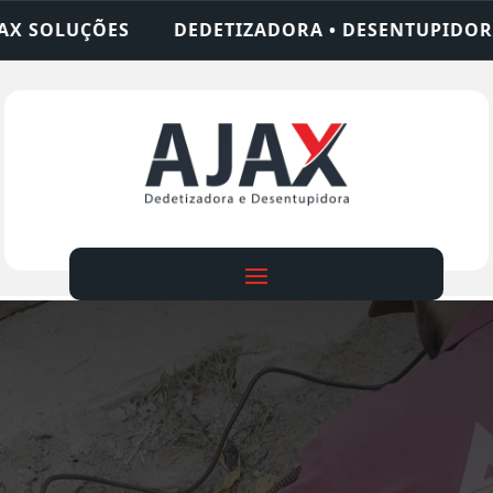
ZADORA • DESENTUPIDORA • LIMPEZA DE FOSSA • 