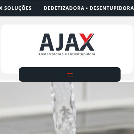
ORA • DESENTUPIDORA • LIMPEZA DE FOSSA • 24 