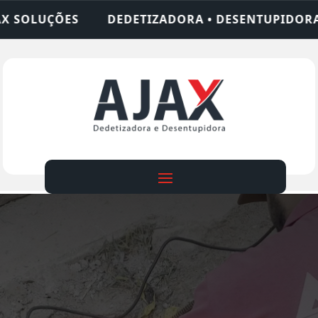
IZADORA • DESENTUPIDORA • LIMPEZA DE FOSSA •