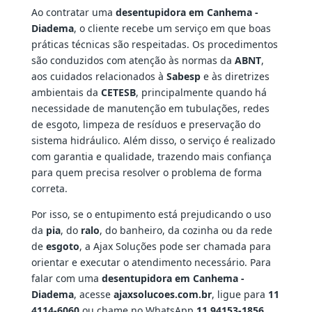
Ao contratar uma
desentupidora em Canhema -
Diadema
, o cliente recebe um serviço em que boas
práticas técnicas são respeitadas. Os procedimentos
são conduzidos com atenção às normas da
ABNT
,
aos cuidados relacionados à
Sabesp
e às diretrizes
ambientais da
CETESB
, principalmente quando há
necessidade de manutenção em tubulações, redes
de esgoto, limpeza de resíduos e preservação do
sistema hidráulico. Além disso, o serviço é realizado
com garantia e qualidade, trazendo mais confiança
para quem precisa resolver o problema de forma
correta.
Por isso, se o entupimento está prejudicando o uso
da
pia
, do
ralo
, do banheiro, da cozinha ou da rede
de
esgoto
, a Ajax Soluções pode ser chamada para
orientar e executar o atendimento necessário. Para
falar com uma
desentupidora em Canhema -
Diadema
, acesse
ajaxsolucoes.com.br
, ligue para
11
4114-6060
ou chame no WhatsApp
11 94153-1856
.