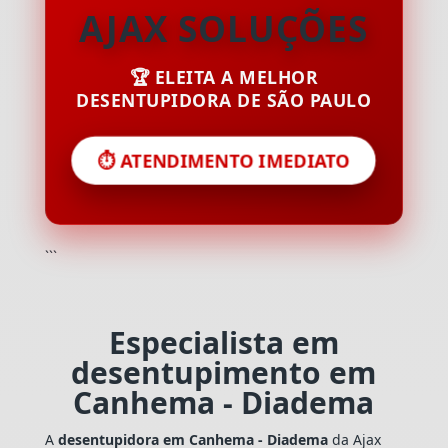
AJAX SOLUÇÕES
🏆 ELEITA A MELHOR
DESENTUPIDORA DE SÃO PAULO
⏱️ ATENDIMENTO IMEDIATO
```
Especialista em
desentupimento em
Canhema - Diadema
A
desentupidora em Canhema - Diadema
da Ajax