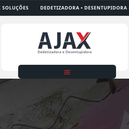
ADORA • DESENTUPIDORA • LIMPEZA DE FOSSA • 2