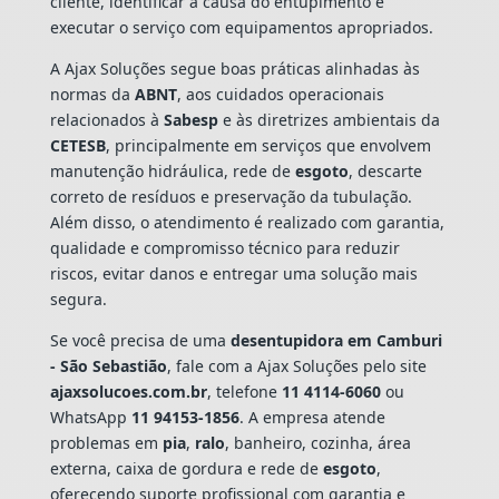
cliente, identificar a causa do entupimento e
executar o serviço com equipamentos apropriados.
A Ajax Soluções segue boas práticas alinhadas às
normas da
ABNT
, aos cuidados operacionais
relacionados à
Sabesp
e às diretrizes ambientais da
CETESB
, principalmente em serviços que envolvem
manutenção hidráulica, rede de
esgoto
, descarte
correto de resíduos e preservação da tubulação.
Além disso, o atendimento é realizado com garantia,
qualidade e compromisso técnico para reduzir
riscos, evitar danos e entregar uma solução mais
segura.
Se você precisa de uma
desentupidora em Camburi
- São Sebastião
, fale com a Ajax Soluções pelo site
ajaxsolucoes.com.br
, telefone
11 4114-6060
ou
WhatsApp
11 94153-1856
. A empresa atende
problemas em
pia
,
ralo
, banheiro, cozinha, área
externa, caixa de gordura e rede de
esgoto
,
oferecendo suporte profissional com garantia e