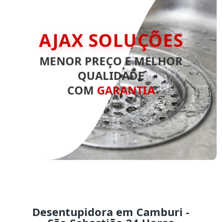
AJAX SOLUÇÕES
MENOR PREÇO E MELHOR
QUALIDADE
COM
GARANTIA
Desentupidora em Camburi -