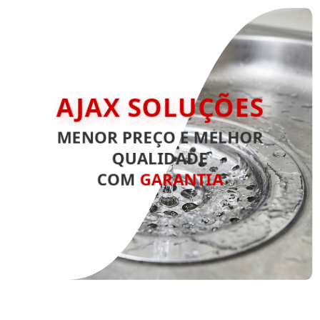
AJAX SOLUÇÕES
MENOR PREÇO E MELHOR
QUALIDADE
COM
GARANTIA