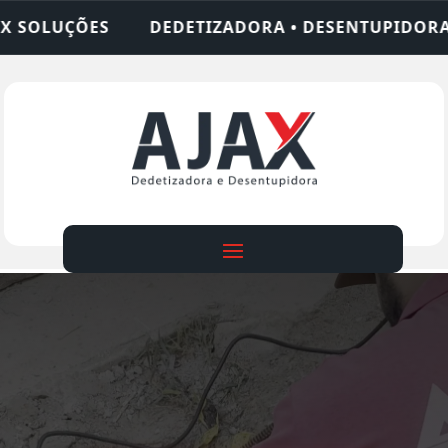
ADORA • DESENTUPIDORA • LIMPEZA DE FOSSA • 2