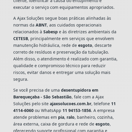
cliente, identificar a causa do entupimento e
executar o serviço com equipamentos apropriados.
A Ajax Soluções segue boas práticas alinhadas às
normas da
ABNT
, aos cuidados operacionais
relacionados à
Sabesp
e às diretrizes ambientais da
CETESB
, principalmente em serviços que envolvem
manutenção hidráulica, rede de
esgoto
, descarte
correto de resíduos e preservação da tubulação.
Além disso, o atendimento é realizado com garantia,
qualidade e compromisso técnico para reduzir
riscos, evitar danos e entregar uma solução mais
segura.
Se você precisa de uma
desentupidora em
Barequeçaba - São Sebastião
, fale com a Ajax
Soluções pelo site
ajaxsolucoes.com.br
, telefone
11
4114-6060
ou WhatsApp
11 94153-1856
. A empresa
atende problemas em
pia
,
ralo
, banheiro, cozinha,
área externa, caixa de gordura e rede de
esgoto
,
oferecendo suporte profissional com garantia e