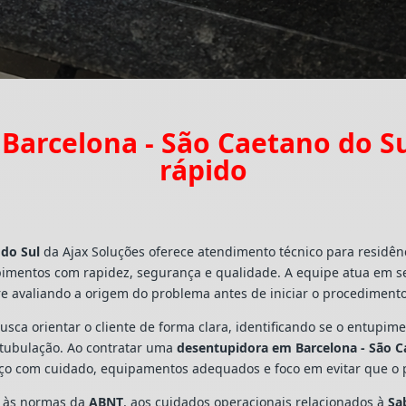
Barcelona - São Caetano do S
rápido
 do Sul
da Ajax Soluções oferece atendimento técnico para residên
pimentos com rapidez, segurança e qualidade. A equipe atua em s
e avaliando a origem do problema antes de iniciar o procedimento
busca orientar o cliente de forma clara, identificando se o entupi
a tubulação. Ao contratar uma
desentupidora em Barcelona - São C
viço com cuidado, equipamentos adequados e foco em evitar que o
s às normas da
ABNT
, aos cuidados operacionais relacionados à
Sa