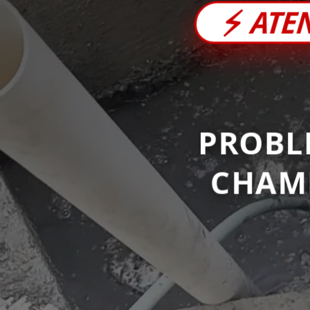
⚡
ATE
PROBL
CHAM