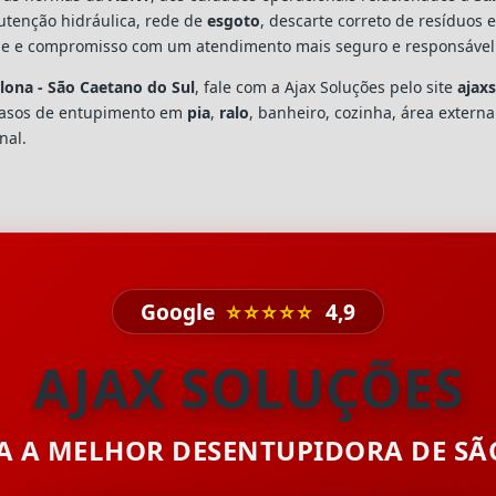
utenção hidráulica, rede de
esgoto
, descarte correto de resíduos 
dade e compromisso com um atendimento mais seguro e responsável
lona - São Caetano do Sul
, fale com a Ajax Soluções pelo site
ajax
casos de entupimento em
pia
,
ralo
, banheiro, cozinha, área extern
nal.
Google
⭐⭐⭐⭐⭐
4,9
AJAX SOLUÇÕES
TA A MELHOR DESENTUPIDORA DE S