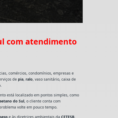
ul com atendimento
cias, comércios, condomínios, empresas e
erviços de
pia
,
ralo
, vaso sanitário, caixa de
.
mento está localizado em pontos simples, como
aetano do Sul
, o cliente conta com
 problema volte em pouco tempo.
besp
e às diretrizes ambientais da
CETESB
,