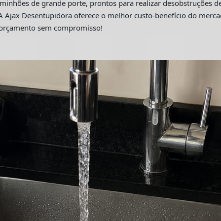
hões de grande porte, prontos para realizar desobstruções de 
A Ajax Desentupidora oferece o melhor custo-benefício do merc
m orçamento sem compromisso!