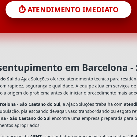
⏱️ ATENDIMENTO IMEDIATO
esentupimento em Barcelona - 
 do Sul
da Ajax Soluções oferece atendimento técnico para residên
com rapidez, segurança e qualidade. A equipe atua em serviços d
do a origem do problema antes de iniciar o procedimento mais ad
celona - São Caetano do Sul
, a Ajax Soluções trabalha com
atend
tubulação, pia escoando devagar, vaso transbordando ou esgoto re
na - São Caetano do Sul
encontra uma empresa preparada para orie
mentos apropriados.
s às normas da
ABNT
, aos cuidados operacionais relacionados à
Sa