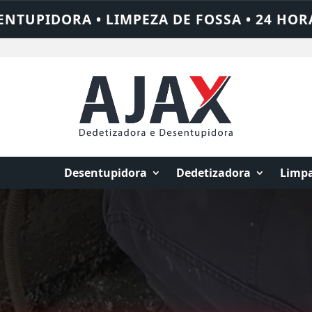
 HORAS • CHAME QUEM RESOLVE: AJAX SOL
Desentupidora
Dedetizadora
Limpa