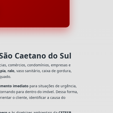
São Caetano do Sul
cias, comércios, condomínios, empresas e
e
pia
,
ralo
, vaso sanitário, caixa de gordura,
equado.
imento imediato
para situações de urgência,
tornando para dentro do imóvel. Dessa forma,
ntar o cliente, identificar a causa do
besp
e às diretrizes ambientais da
CETESB
,