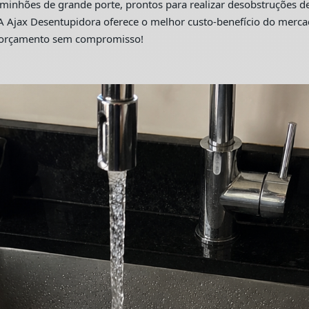
hões de grande porte, prontos para realizar desobstruções de 
A Ajax Desentupidora oferece o melhor custo-benefício do merc
m orçamento sem compromisso!