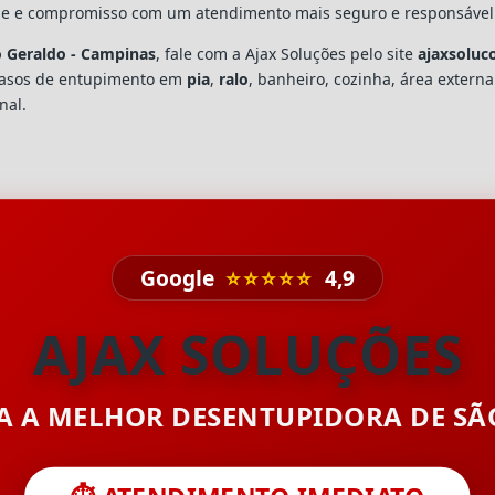
dade e compromisso com um atendimento mais seguro e responsável
 Geraldo - Campinas
, fale com a Ajax Soluções pelo site
ajaxsoluc
casos de entupimento em
pia
,
ralo
, banheiro, cozinha, área extern
nal.
Google
⭐⭐⭐⭐⭐
4,9
AJAX SOLUÇÕES
TA A MELHOR DESENTUPIDORA DE S