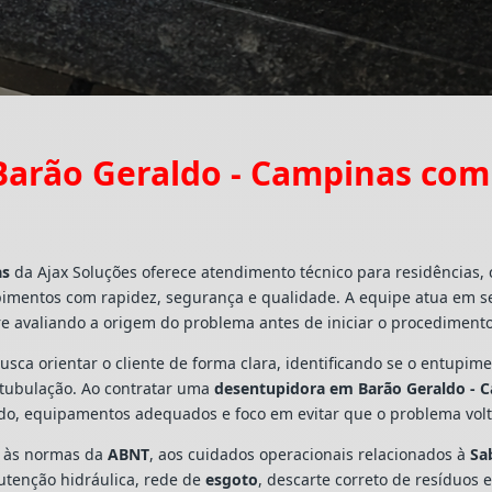
arão Geraldo - Campinas com
as
da Ajax Soluções oferece atendimento técnico para residências,
pimentos com rapidez, segurança e qualidade. A equipe atua em s
e avaliando a origem do problema antes de iniciar o procedimento
busca orientar o cliente de forma clara, identificando se o entupi
a tubulação. Ao contratar uma
desentupidora em Barão Geraldo - 
ado, equipamentos adequados e foco em evitar que o problema vo
s às normas da
ABNT
, aos cuidados operacionais relacionados à
Sa
utenção hidráulica, rede de
esgoto
, descarte correto de resíduos 