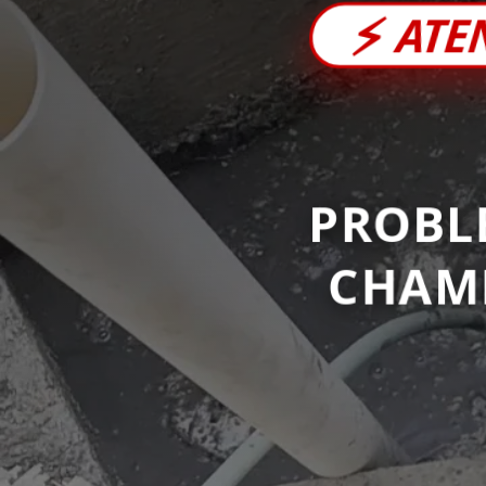
⚡
ATE
PROBL
CHAM