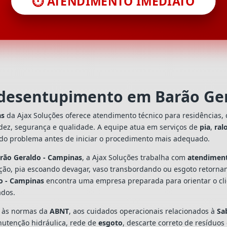
⏱️ ATENDIMENTO IMEDIATO
 desentupimento em Barão Ge
as
da Ajax Soluções oferece atendimento técnico para residências,
dez, segurança e qualidade. A equipe atua em serviços de
pia
,
ral
 do problema antes de iniciar o procedimento mais adequado.
rão Geraldo - Campinas
, a Ajax Soluções trabalha com
atendimen
ação, pia escoando devagar, vaso transbordando ou esgoto retorn
o - Campinas
encontra uma empresa preparada para orientar o clie
ados.
s às normas da
ABNT
, aos cuidados operacionais relacionados à
Sa
utenção hidráulica, rede de
esgoto
, descarte correto de resíduos