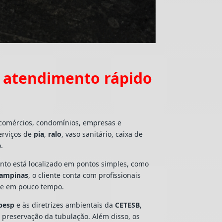
 atendimento rápido
 comércios, condomínios, empresas e
erviços de
pia
,
ralo
, vaso sanitário, caixa de
.
mento está localizado em pontos simples, como
Campinas
, o cliente conta com profissionais
lte em pouco tempo.
besp
e às diretrizes ambientais da
CETESB
,
e preservação da tubulação. Além disso, os