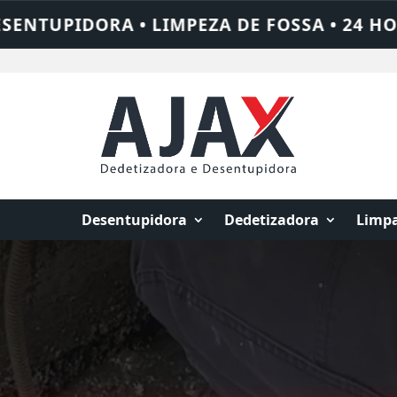
A • 24 HORAS • CHAME QUEM RESOLVE: AJA
Desentupidora
Dedetizadora
Limpa