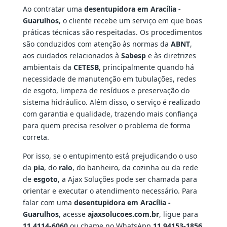
Ao contratar uma
desentupidora em Aracília -
Guarulhos
, o cliente recebe um serviço em que boas
práticas técnicas são respeitadas. Os procedimentos
são conduzidos com atenção às normas da
ABNT
,
aos cuidados relacionados à
Sabesp
e às diretrizes
ambientais da
CETESB
, principalmente quando há
necessidade de manutenção em tubulações, redes
de esgoto, limpeza de resíduos e preservação do
sistema hidráulico. Além disso, o serviço é realizado
com garantia e qualidade, trazendo mais confiança
para quem precisa resolver o problema de forma
correta.
Por isso, se o entupimento está prejudicando o uso
da
pia
, do
ralo
, do banheiro, da cozinha ou da rede
de
esgoto
, a Ajax Soluções pode ser chamada para
orientar e executar o atendimento necessário. Para
falar com uma
desentupidora em Aracília -
Guarulhos
, acesse
ajaxsolucoes.com.br
, ligue para
11 4114-6060
ou chame no WhatsApp
11 94153-1856
.