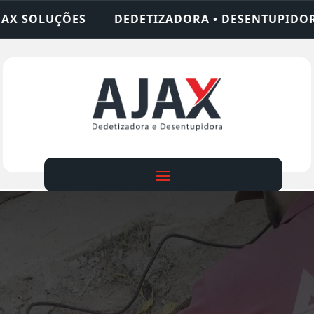
IZADORA • DESENTUPIDORA • LIMPEZA DE FOSSA •