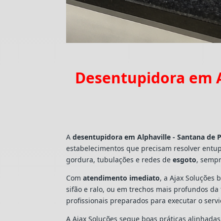
Desentupidora em A
A
desentupidora em Alphaville - Santana de 
estabelecimentos que precisam resolver entu
gordura, tubulações e redes de
esgoto
, sempr
Com
atendimento imediato
, a Ajax Soluções 
sifão e ralo, ou em trechos mais profundos d
profissionais preparados para executar o ser
A Ajax Soluções segue boas práticas alinhada