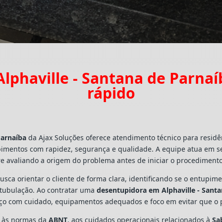
lphaville - Santana de Parna
rápido
Parnaíba
da Ajax Soluções oferece atendimento técnico para resid
pimentos com rapidez, segurança e qualidade. A equipe atua em s
e avaliando a origem do problema antes de iniciar o procedimento
busca orientar o cliente de forma clara, identificando se o entupi
a tubulação. Ao contratar uma
desentupidora em Alphaville - Sant
viço com cuidado, equipamentos adequados e foco em evitar que o
s às normas da
ABNT
, aos cuidados operacionais relacionados à
Sa