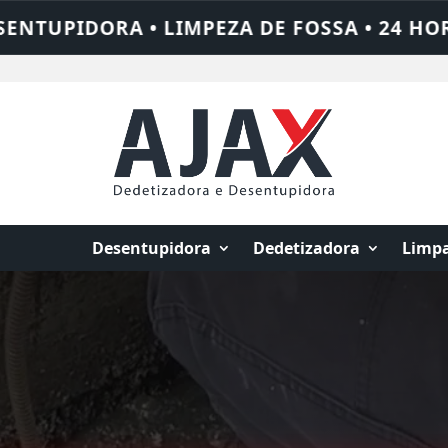
A • 24 HORAS • CHAME QUEM RESOLVE: AJ
Desentupidora
Dedetizadora
Limpa