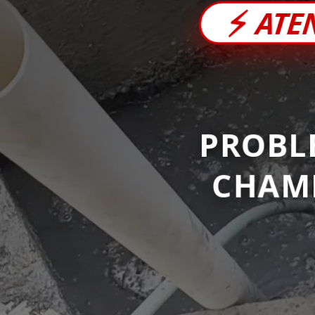
⚡
ATE
PROBL
CHAM