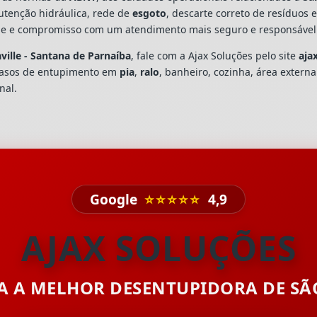
utenção hidráulica, rede de
esgoto
, descarte correto de resíduos 
dade e compromisso com um atendimento mais seguro e responsável
ille - Santana de Parnaíba
, fale com a Ajax Soluções pelo site
aja
casos de entupimento em
pia
,
ralo
, banheiro, cozinha, área extern
nal.
Google
⭐⭐⭐⭐⭐
4,9
AJAX SOLUÇÕES
TA A MELHOR DESENTUPIDORA DE S