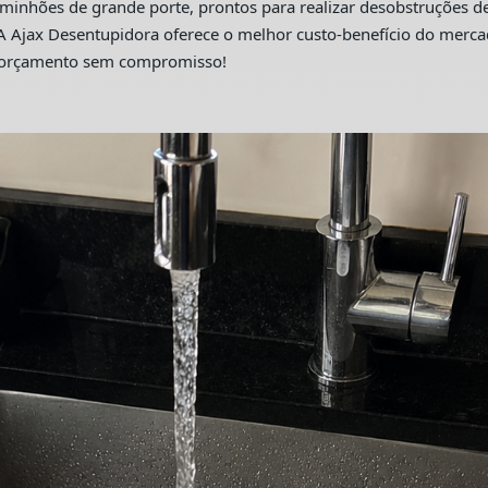
hões de grande porte, prontos para realizar desobstruções de 
A Ajax Desentupidora oferece o melhor custo-benefício do merc
m orçamento sem compromisso!