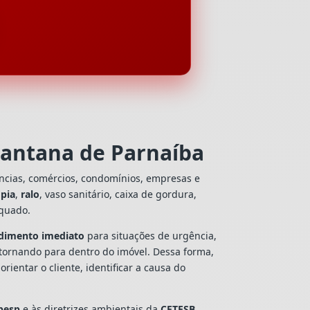
Santana de Parnaíba
ências, comércios, condomínios, empresas e
e
pia
,
ralo
, vaso sanitário, caixa de gordura,
equado.
dimento imediato
para situações de urgência,
tornando para dentro do imóvel. Dessa forma,
entar o cliente, identificar a causa do
besp
e às diretrizes ambientais da
CETESB
,