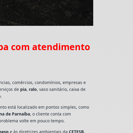
íba com atendimento
ências, comércios, condomínios, empresas e
erviços de
pia
,
ralo
, vaso sanitário, caixa de
.
mento está localizado em pontos simples, como
ana de Parnaíba
, o cliente conta com
 problema volte em pouco tempo.
besp
e às diretrizes ambientais da
CETESB
,