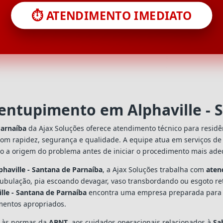
⏱️ ATENDIMENTO IMEDIATO
sentupimento em Alphaville - 
Parnaíba
da Ajax Soluções oferece atendimento técnico para resid
com rapidez, segurança e qualidade. A equipe atua em serviços d
do a origem do problema antes de iniciar o procedimento mais ad
haville - Santana de Parnaíba
, a Ajax Soluções trabalha com
aten
tubulação, pia escoando devagar, vaso transbordando ou esgoto re
lle - Santana de Parnaíba
encontra uma empresa preparada para ori
mentos apropriados.
s às normas da
ABNT
, aos cuidados operacionais relacionados à
Sa