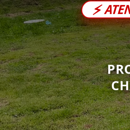
⚡
ATE
PR
C