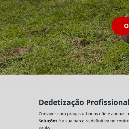
Dedetização Profissiona
Conviver com pragas urbanas não é apenas um
Soluções
é a sua parceira definitiva no con
Paulo.