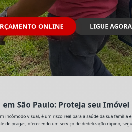
ORÇAMENTO ONLINE
LIGUE AGORA
l em São Paulo: Proteja seu Imóvel
 incômodo visual, é um risco real para a saúde da sua família e
trole de pragas, oferecendo um serviço de dedetização rápido, se