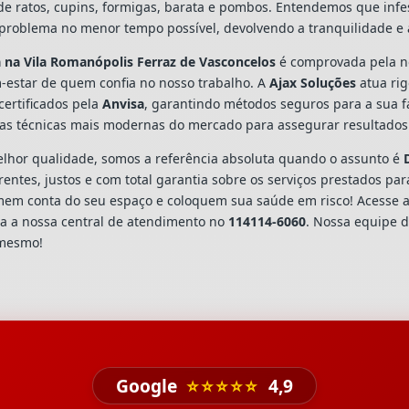
o de ratos, cupins, formigas, barata e pombos. Entendemos que inf
problema no menor tempo possível, devolvendo a tranquilidade e 
a
na Vila Romanópolis Ferraz de Vasconcelos
é comprovada pela n
-estar de quem confia no nosso trabalho. A
Ajax Soluções
atua ri
certificados pela
Anvisa
, garantindo métodos seguros para a sua f
as técnicas mais modernas do mercado para assegurar resultados 
hor qualidade, somos a referência absoluta quando o assunto é
ntes, justos e com total garantia sobre os serviços prestados pa
omem conta do seu espaço e coloquem sua saúde em risco! Acesse
a a nossa central de atendimento no
114114-6060
. Nossa equipe d
 mesmo!
Google
⭐⭐⭐⭐⭐
4,9