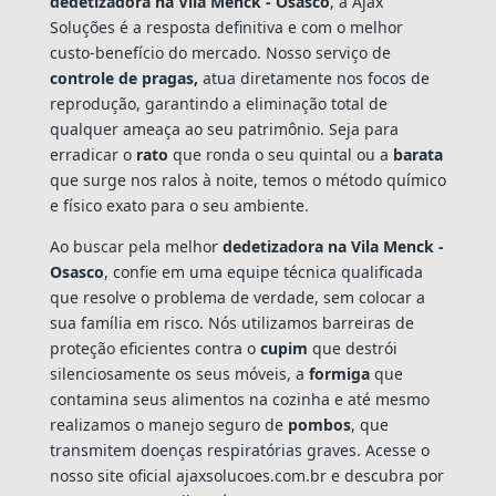
dedetizadora na Vila Menck - Osasco
, a Ajax
Soluções é a resposta definitiva e com o melhor
custo-benefício do mercado. Nosso serviço de
controle de pragas,
atua diretamente nos focos de
reprodução, garantindo a eliminação total de
qualquer ameaça ao seu patrimônio. Seja para
erradicar o
rato
que ronda o seu quintal ou a
barata
que surge nos ralos à noite, temos o método químico
e físico exato para o seu ambiente.
Ao buscar pela melhor
dedetizadora na Vila Menck -
Osasco
, confie em uma equipe técnica qualificada
que resolve o problema de verdade, sem colocar a
sua família em risco. Nós utilizamos barreiras de
proteção eficientes contra o
cupim
que destrói
silenciosamente os seus móveis, a
formiga
que
contamina seus alimentos na cozinha e até mesmo
realizamos o manejo seguro de
pombos
, que
transmitem doenças respiratórias graves. Acesse o
nosso site oficial ajaxsolucoes.com.br e descubra por