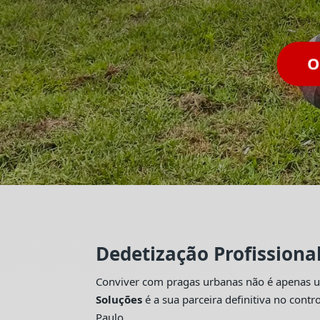
O
Dedetização Profissiona
Conviver com pragas urbanas não é apenas um
Soluções
é a sua parceira definitiva no con
Paulo.