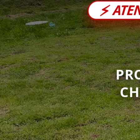
⚡
ATE
PR
C