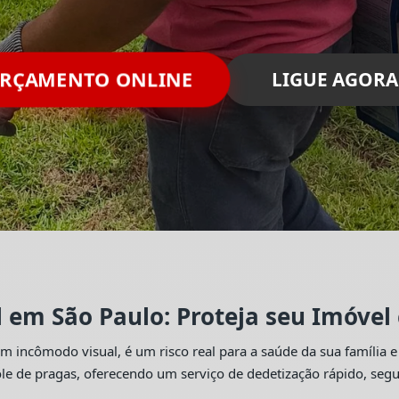
RÇAMENTO ONLINE
LIGUE AGORA
l em São Paulo: Proteja seu Imóvel
 incômodo visual, é um risco real para a saúde da sua família e
trole de pragas, oferecendo um serviço de dedetização rápido, se