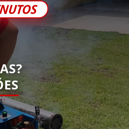
INUTOS
AS?
ÕES