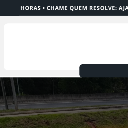
VE: AJAX SOLUÇÕES
DEDETIZADORA • DE