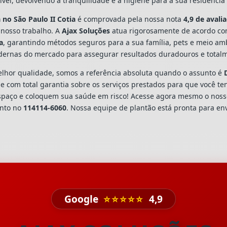
vel, devolvendo a tranquilidade e a higiene para a sua residênci
a
no São Paulo II Cotia
é comprovada pela nossa nota
4,9 de avali
 nosso trabalho. A
Ajax Soluções
atua rigorosamente de acordo c
a
, garantindo métodos seguros para a sua família, pets e meio am
dernas do mercado para assegurar resultados duradouros e totalm
hor qualidade, somos a referência absoluta quando o assunto é
 com total garantia sobre os serviços prestados para que você te
spaço e coloquem sua saúde em risco! Acesse agora mesmo o nos
ento no
114114-6060
. Nossa equipe de plantão está pronta para env
Google
⭐⭐⭐⭐⭐
4,9