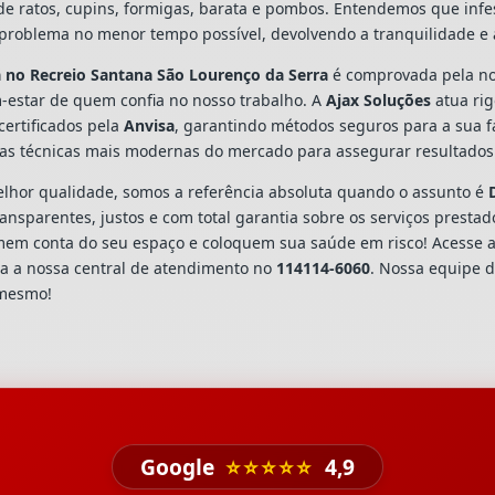
o de ratos, cupins, formigas, barata e pombos. Entendemos que inf
problema no menor tempo possível, devolvendo a tranquilidade e 
a
no Recreio Santana São Lourenço da Serra
é comprovada pela no
-estar de quem confia no nosso trabalho. A
Ajax Soluções
atua ri
certificados pela
Anvisa
, garantindo métodos seguros para a sua f
as técnicas mais modernas do mercado para assegurar resultados 
hor qualidade, somos a referência absoluta quando o assunto é
nsparentes, justos e com total garantia sobre os serviços presta
omem conta do seu espaço e coloquem sua saúde em risco! Acesse
a a nossa central de atendimento no
114114-6060
. Nossa equipe d
 mesmo!
Google
⭐⭐⭐⭐⭐
4,9