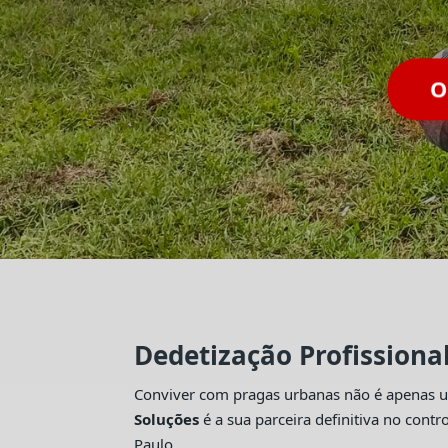
Dedetização Profissiona
Conviver com pragas urbanas não é apenas um
Soluções
é a sua parceira definitiva no con
Paulo.