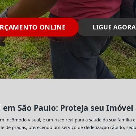
ORÇAMENTO ONLINE
LIGUE AGORA
l em São Paulo: Proteja seu Imóvel
 incômodo visual, é um risco real para a saúde da sua família e
trole de pragas, oferecendo um serviço de dedetização rápido, se