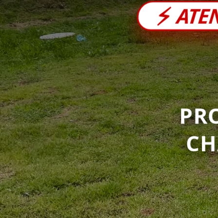
⚡
ATE
PR
C