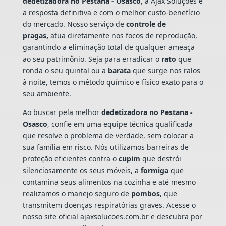
dedetizadora no Pestana - Osasco
, a Ajax Soluções é
a resposta definitiva e com o melhor custo-benefício
do mercado. Nosso serviço de
controle de
pragas,
atua diretamente nos focos de reprodução,
garantindo a eliminação total de qualquer ameaça
ao seu patrimônio. Seja para erradicar o
rato
que
ronda o seu quintal ou a
barata
que surge nos ralos
à noite, temos o método químico e físico exato para o
seu ambiente.
Ao buscar pela melhor
dedetizadora no Pestana -
Osasco
, confie em uma equipe técnica qualificada
que resolve o problema de verdade, sem colocar a
sua família em risco. Nós utilizamos barreiras de
proteção eficientes contra o
cupim
que destrói
silenciosamente os seus móveis, a
formiga
que
contamina seus alimentos na cozinha e até mesmo
realizamos o manejo seguro de
pombos
, que
transmitem doenças respiratórias graves. Acesse o
nosso site oficial ajaxsolucoes.com.br e descubra por