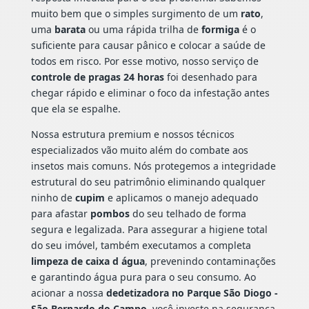
muito bem que o simples surgimento de um
rato
,
uma
barata
ou uma rápida trilha de
formiga
é o
suficiente para causar pânico e colocar a saúde de
todos em risco. Por esse motivo, nosso serviço de
controle de pragas 24 horas
foi desenhado para
chegar rápido e eliminar o foco da infestação antes
que ela se espalhe.
Nossa estrutura premium e nossos técnicos
especializados vão muito além do combate aos
insetos mais comuns. Nós protegemos a integridade
estrutural do seu patrimônio eliminando qualquer
ninho de
cupim
e aplicamos o manejo adequado
para afastar
pombos
do seu telhado de forma
segura e legalizada. Para assegurar a higiene total
do seu imóvel, também executamos a completa
limpeza de caixa d água
, prevenindo contaminações
e garantindo água pura para o seu consumo. Ao
acionar a nossa
dedetizadora no Parque São Diogo -
São Bernardo do Campo
, você investe na segurança