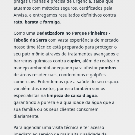
pragas urbanas e precisa de urgência, saiba que
atuamos com métodos seguros, certificados pela
Anvisa, e entregamos resultados definitivos contra
rato
,
barata
e
formiga
.
Como uma
Dedetizadora no Parque Pinheiros -
Taboão da Serra
com vasta experiência de mercado,
nosso time técnico está preparado para proteger o
seu patrimônio através de tratamentos avançados e
barreiras químicas contra
cupim
, além de realizar o
manejo ambiental adequado para afastar
pombos
de áreas residenciais, condomínios e galpões
comerciais. Entendemos que a saúde do seu espaço
vai além dos insetos, por isso também somos
especialistas na
limpeza de caixa d agua
,
garantindo a pureza e a qualidade da água que a
sua família ou os seus clientes consomem
diariamente.
Para agendar uma visita técnica e ter acesso
imediato ao serviço de mais alta qualidade da