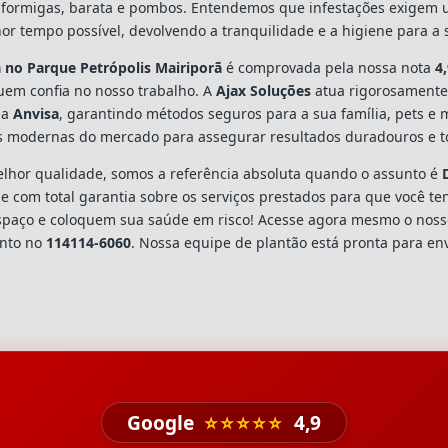
ns, formigas, barata e pombos. Entendemos que infestações exigem
or tempo possível, devolvendo a tranquilidade e a higiene para a
a
no Parque Petrópolis Mairiporã
é comprovada pela nossa nota
4,
em confia no nosso trabalho. A
Ajax Soluções
atua rigorosamente
la
Anvisa
, garantindo métodos seguros para a sua família, pets e
s modernas do mercado para assegurar resultados duradouros e to
hor qualidade, somos a referência absoluta quando o assunto é
 com total garantia sobre os serviços prestados para que você te
spaço e coloquem sua saúde em risco! Acesse agora mesmo o nos
ento no
114114-6060
. Nossa equipe de plantão está pronta para env
Google
⭐⭐⭐⭐⭐
4,9