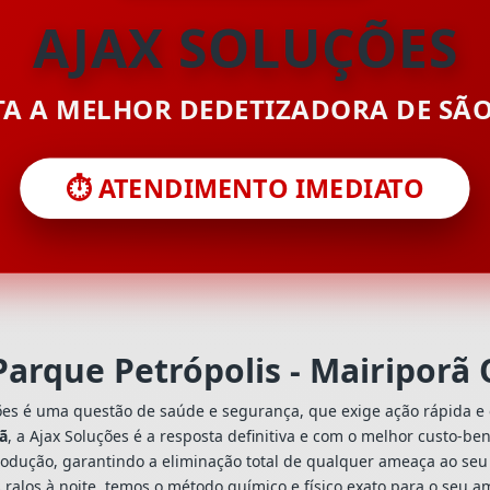
AJAX SOLUÇÕES
ITA A MELHOR DEDETIZADORA DE SÃ
⏱️ ATENDIMENTO IMEDIATO
Parque Petrópolis - Mairiporã
ões é uma questão de saúde e segurança, que exige ação rápida e 
rã
, a Ajax Soluções é a resposta definitiva e com o melhor custo-b
odução, garantindo a eliminação total de qualquer ameaça ao seu 
ralos à noite, temos o método químico e físico exato para o seu a