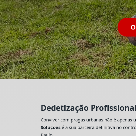
Dedetização Profissiona
Conviver com pragas urbanas não é apenas um
Soluções
é a sua parceira definitiva no con
Paulo.