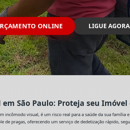
ORÇAMENTO ONLINE
LIGUE AGORA
l em São Paulo: Proteja seu Imóvel
 incômodo visual, é um risco real para a saúde da sua família e
trole de pragas, oferecendo um serviço de dedetização rápido, se