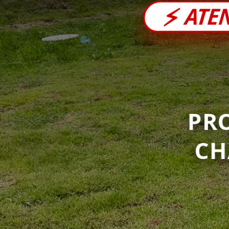
⚡
ATE
PR
C