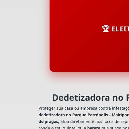
🏆 ELE
Dedetizadora no 
Proteger sua casa ou empresa contra infestaç
dedetizadora no Parque Petrópolis - Mairipo
de pragas,
atua diretamente nos focos de repr
ronda o seu quintal ou a
barata
que surge nos 