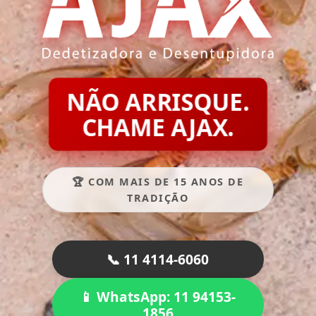
NÃO ARRISQUE.
CHAME AJAX.
🏆 COM MAIS DE 15 ANOS DE
TRADIÇÃO
📞 11 4114-6060
📱 WhatsApp: 11 94153-
1856