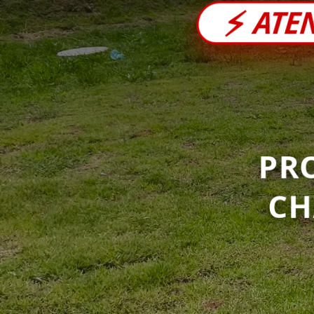
⚡
ATE
PR
C