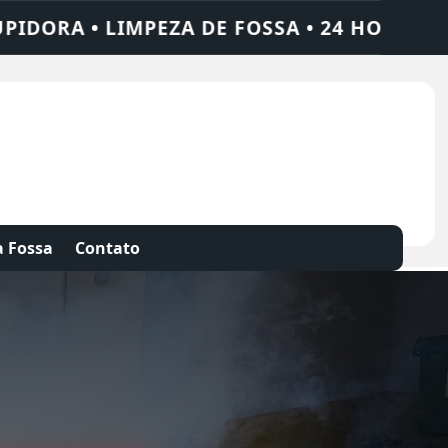
4 HORAS • CHAME QUEM RESOLVE: AJAX SO
 Fossa
Contato