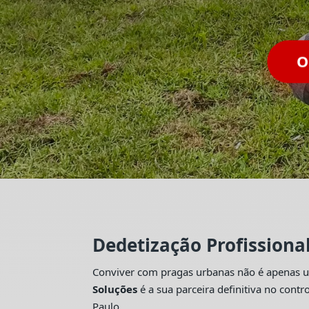
Dedetização Profissiona
Conviver com pragas urbanas não é apenas um
Soluções
é a sua parceira definitiva no con
Paulo.