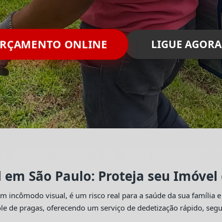
ORÇAMENTO ONLINE
LIGUE AGORA
l em São Paulo: Proteja seu Imóvel
 incômodo visual, é um risco real para a saúde da sua família e
trole de pragas, oferecendo um serviço de dedetização rápido, se