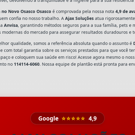
vel, devolvendo a tranquilidade e a higiene para a sua residênci
a
no Novo Osasco Osasco
é comprovada pela nossa nota
4,9 de av
em confia no nosso trabalho. A
Ajax Soluções
atua rigorosamente
la
Anvisa
, garantindo métodos seguros para a sua família, pets e
s modernas do mercado para assegurar resultados duradouros e to
hor qualidade, somos a referência absoluta quando o assunto é
 com total garantia sobre os serviços prestados para que você te
spaço e coloquem sua saúde em risco! Acesse agora mesmo o nos
ento no
114114-6060
. Nossa equipe de plantão está pronta para env
Google
⭐⭐⭐⭐⭐
4,9