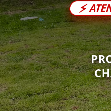
⚡
ATE
PR
C