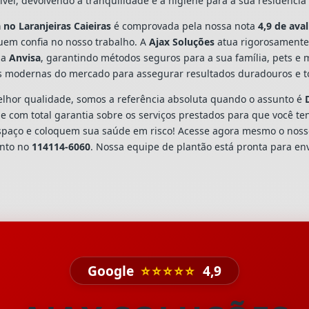
vel, devolvendo a tranquilidade e a higiene para a sua residênci
a
no Laranjeiras Caieiras
é comprovada pela nossa nota
4,9 de ava
em confia no nosso trabalho. A
Ajax Soluções
atua rigorosamente
la
Anvisa
, garantindo métodos seguros para a sua família, pets e
s modernas do mercado para assegurar resultados duradouros e to
hor qualidade, somos a referência absoluta quando o assunto é
 com total garantia sobre os serviços prestados para que você te
spaço e coloquem sua saúde em risco! Acesse agora mesmo o nos
ento no
114114-6060
. Nossa equipe de plantão está pronta para env
Google
⭐⭐⭐⭐⭐
4,9