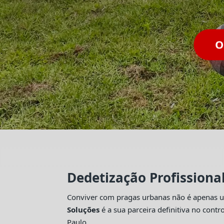
Dedetização Profissiona
Conviver com pragas urbanas não é apenas um
Soluções
é a sua parceira definitiva no con
Paulo.