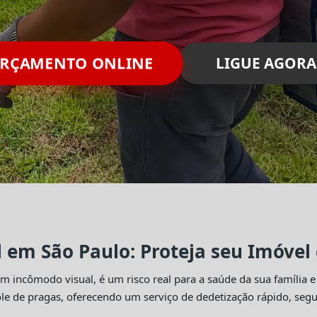
ORÇAMENTO ONLINE
LIGUE AGORA
l em São Paulo: Proteja seu Imóvel
 incômodo visual, é um risco real para a saúde da sua família e
trole de pragas, oferecendo um serviço de dedetização rápido, se