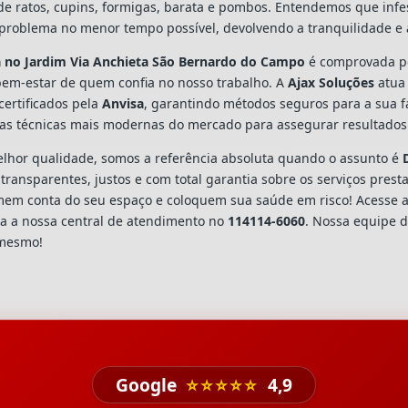
o de ratos, cupins, formigas, barata e pombos. Entendemos que inf
problema no menor tempo possível, devolvendo a tranquilidade e 
a
no Jardim Via Anchieta São Bernardo do Campo
é comprovada pe
bem-estar de quem confia no nosso trabalho. A
Ajax Soluções
atua
certificados pela
Anvisa
, garantindo métodos seguros para a sua f
as técnicas mais modernas do mercado para assegurar resultados 
hor qualidade, somos a referência absoluta quando o assunto é
ransparentes, justos e com total garantia sobre os serviços pres
omem conta do seu espaço e coloquem sua saúde em risco! Acesse
a a nossa central de atendimento no
114114-6060
. Nossa equipe d
 mesmo!
Google
⭐⭐⭐⭐⭐
4,9