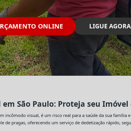
RÇAMENTO ONLINE
LIGUE AGORA
l em São Paulo: Proteja seu Imóvel
 incômodo visual, é um risco real para a saúde da sua família e
trole de pragas, oferecendo um serviço de dedetização rápido, se