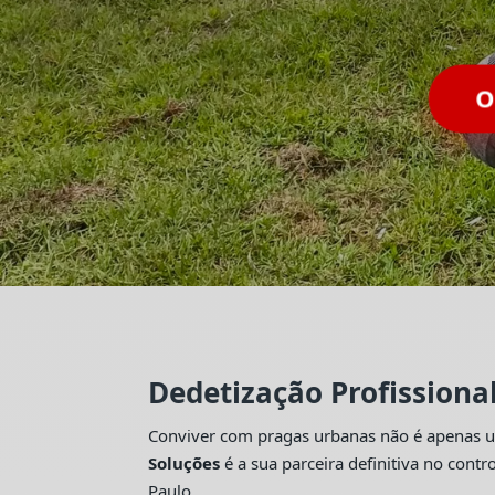
O
Dedetização Profissiona
Conviver com pragas urbanas não é apenas um
Soluções
é a sua parceira definitiva no con
Paulo.