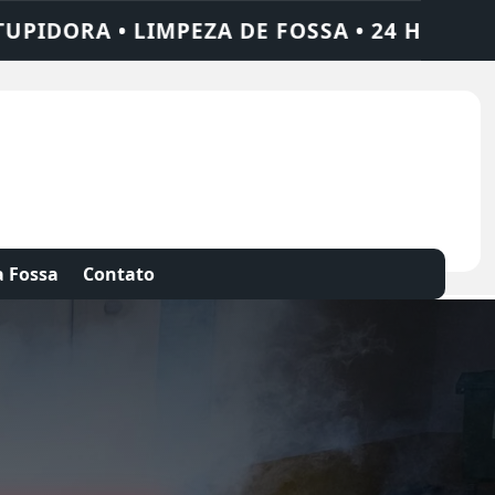
A • 24 HORAS • CHAME QUEM RESOLVE: AJ
 Fossa
Contato