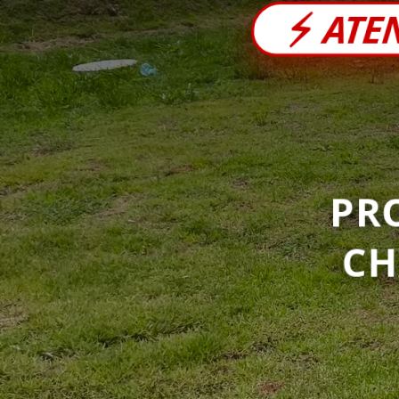
⚡
ATE
PR
C